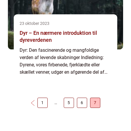
23 oktober 2023
Dyr – En nærmere introduktion til
dyreverdenen
Dyr: Den fascinerende og mangfoldige
verden af levende skabninger Indledning:
Dyrene, vores firbenede, fjerklædte eller
skællet venner, udgør en afgørende del af
vores naturlige verden. Fra majestætiske
elefanter til skønne sommerfugle er dyrelivet
u...
1
…
5
6
7