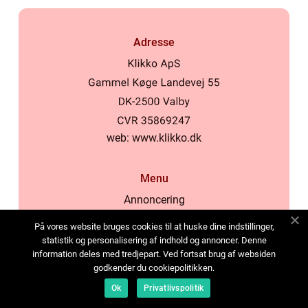
Adresse
web:
www.klikko.dk
Menu
Annoncering
Om os
På vores website bruges cookies til at huske dine indstillinger,
Cookies
statistik og personalisering af indhold og annoncer. Denne
information deles med tredjepart. Ved fortsat brug af websiden
Kontakt os
godkender du cookiepolitikken.
Sitemap
Ok
Privatlivspolitik