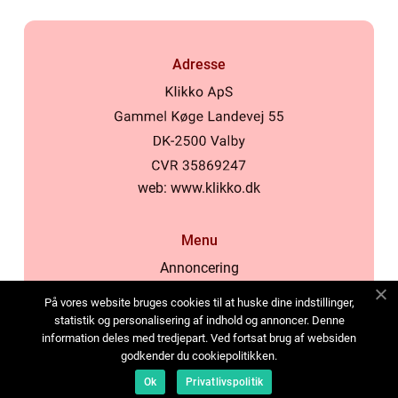
Adresse
web:
www.klikko.dk
Menu
Annoncering
Om os
På vores website bruges cookies til at huske dine indstillinger,
Cookies
statistik og personalisering af indhold og annoncer. Denne
information deles med tredjepart. Ved fortsat brug af websiden
Kontakt os
godkender du cookiepolitikken.
Sitemap
Ok
Privatlivspolitik