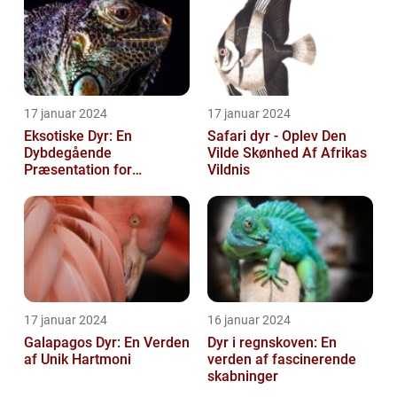
17 januar 2024
17 januar 2024
Eksotiske Dyr: En
Safari dyr - Oplev Den
Dybdegående
Vilde Skønhed Af Afrikas
Præsentation for
Vildnis
Dyreejere og Dyreelskere
17 januar 2024
16 januar 2024
Galapagos Dyr: En Verden
Dyr i regnskoven: En
af Unik Hartmoni
verden af fascinerende
skabninger