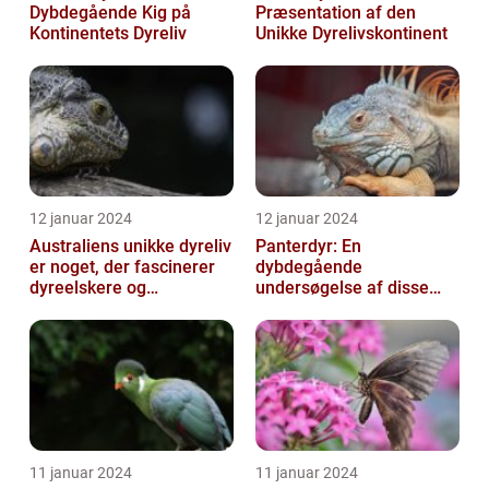
Dybdegående Kig på
Præsentation af den
Kontinentets Dyreliv
Unikke Dyrelivskontinent
12 januar 2024
12 januar 2024
Australiens unikke dyreliv
Panterdyr: En
er noget, der fascinerer
dybdegående
dyreelskere og
undersøgelse af disse
naturentusiaster over
majestætiske skabninger
hele verden
11 januar 2024
11 januar 2024