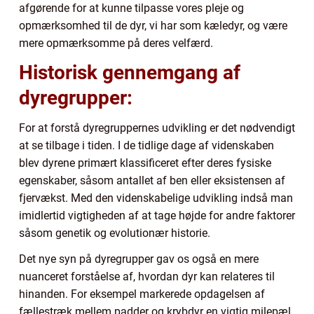
afgørende for at kunne tilpasse vores pleje og
opmærksomhed til de dyr, vi har som kæledyr, og være
mere opmærksomme på deres velfærd.
Historisk gennemgang af
dyregrupper:
For at forstå dyregruppernes udvikling er det nødvendigt
at se tilbage i tiden. I de tidlige dage af videnskaben
blev dyrene primært klassificeret efter deres fysiske
egenskaber, såsom antallet af ben eller eksistensen af
fjervækst. Med den videnskabelige udvikling indså man
imidlertid vigtigheden af at tage højde for andre faktorer
såsom genetik og evolutionær historie.
Det nye syn på dyregrupper gav os også en mere
nuanceret forståelse af, hvordan dyr kan relateres til
hinanden. For eksempel markerede opdagelsen af
fællestræk mellem padder og krybdyr en vigtig milepæl,