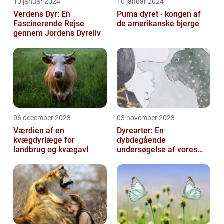
10 januar 2024
10 januar 2024
Verdens Dyr: En
Puma dyret - kongen af
Fascinerende Rejse
de amerikanske bjerge
gennem Jordens Dyreliv
06 december 2023
03 november 2023
Værdien af en
Dyrearter: En
kvægdyrlæge for
dybdegående
landbrug og kvægavl
undersøgelse af vores
naturs skatte