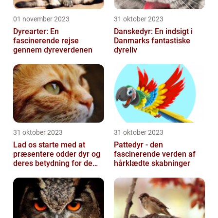
01 november 2023
31 oktober 2023
Dyrearter: En
Danskedyr: En indsigt i
fascinerende rejse
Danmarks fantastiske
gennem dyreverdenen
dyreliv
31 oktober 2023
31 oktober 2023
Lad os starte med at
Pattedyr - den
præsentere odder dyr og
fascinerende verden af
deres betydning for dem,
hårklædte skabninger
der er generelt
interesseret i...