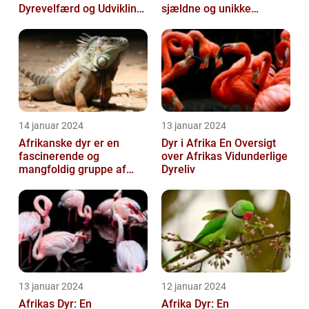
Dyrevelfærd og Udvikling
sjældne og unikke
gennem Tiden
skabninger
14 januar 2024
13 januar 2024
Afrikanske dyr er en
Dyr i Afrika En Oversigt
fascinerende og
over Afrikas Vidunderlige
mangfoldig gruppe af
Dyreliv
arter, som tiltrækker både
dyreejere og dy...
13 januar 2024
12 januar 2024
Afrikas Dyr: En
Afrika Dyr: En