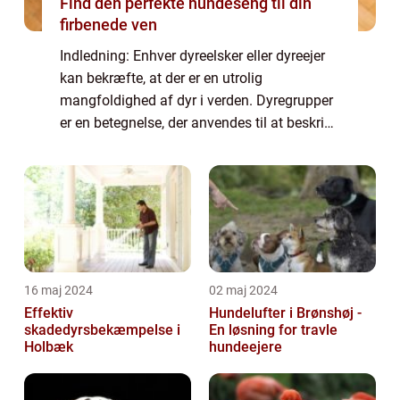
Find den perfekte hundeseng til din
firbenede ven
Indledning: Enhver dyreelsker eller dyreejer
kan bekræfte, at der er en utrolig
mangfoldighed af dyr i verden. Dyregrupper
er en betegnelse, der anvendes til at beskrive
forskellige klassifikationer, som dyr kan
inddeles efter. Disse grupper er afgør...
16 maj 2024
02 maj 2024
Effektiv
Hundelufter i Brønshøj -
skadedyrsbekæmpelse i
En løsning for travle
Holbæk
hundeejere