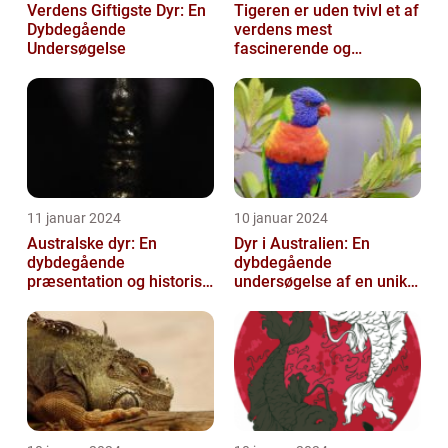
Verdens Giftigste Dyr: En
Tigeren er uden tvivl et af
Dybdegående
verdens mest
Undersøgelse
fascinerende og
majestætiske dyr
11 januar 2024
10 januar 2024
Australske dyr: En
Dyr i Australien: En
dybdegående
dybdegående
præsentation og historisk
undersøgelse af en unik
gennemgang
dyreverden