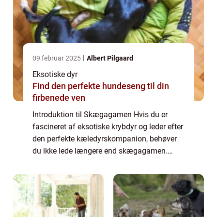
09 februar 2025
Albert Pilgaard
Eksotiske dyr
Find den perfekte hundeseng til din
firbenede ven
Introduktion til Skægagamen Hvis du er
fascineret af eksotiske krybdyr og leder efter
den perfekte kæledyrskompanion, behøver
du ikke lede længere end skægagamen.
Denne unikke og farverige øgleart er blevet
yderst populær blandt dyreejere og reptilen...