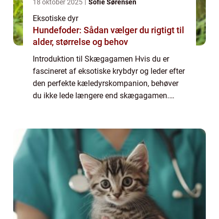
18 oktober 2025
Sofie Sørensen
Eksotiske dyr
Hundefoder: Sådan vælger du rigtigt til
alder, størrelse og behov
Introduktion til Skægagamen Hvis du er
fascineret af eksotiske krybdyr og leder efter
den perfekte kæledyrskompanion, behøver
du ikke lede længere end skægagamen.
Denne unikke og farverige øgleart er blevet
yderst populær blandt dyreejere og reptilen...