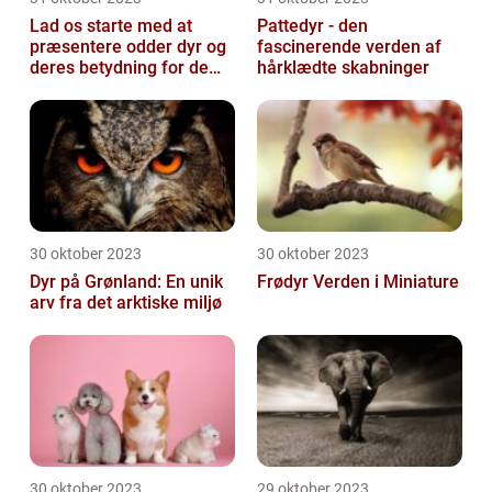
Lad os starte med at
Pattedyr - den
præsentere odder dyr og
fascinerende verden af
deres betydning for dem,
hårklædte skabninger
der er generelt
interesseret i...
30 oktober 2023
30 oktober 2023
Dyr på Grønland: En unik
Frødyr Verden i Miniature
arv fra det arktiske miljø
30 oktober 2023
29 oktober 2023