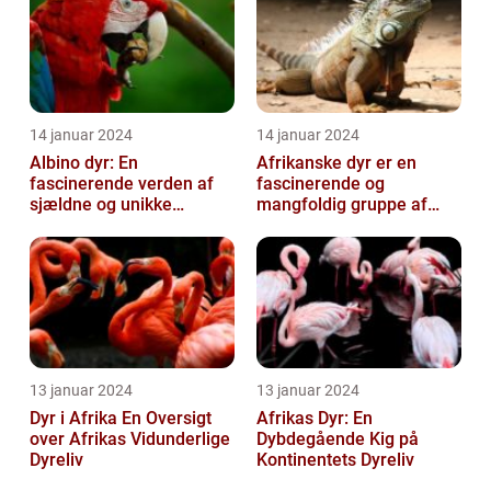
14 januar 2024
14 januar 2024
Albino dyr: En
Afrikanske dyr er en
fascinerende verden af
fascinerende og
sjældne og unikke
mangfoldig gruppe af
skabninger
arter, som tiltrækker både
dyreejere og dy...
13 januar 2024
13 januar 2024
Dyr i Afrika En Oversigt
Afrikas Dyr: En
over Afrikas Vidunderlige
Dybdegående Kig på
Dyreliv
Kontinentets Dyreliv