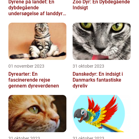
Dyrene på landet: En
Zoo Dyr: En Dybdegående
dybdegående
Indsigt
undersøgelse af landdyr
og deres udvikling
gennem historien
01 november 2023
31 oktober 2023
Dyrearter: En
Danskedyr: En indsigt i
fascinerende rejse
Danmarks fantastiske
gennem dyreverdenen
dyreliv
31 oktober 2023
31 oktober 2023