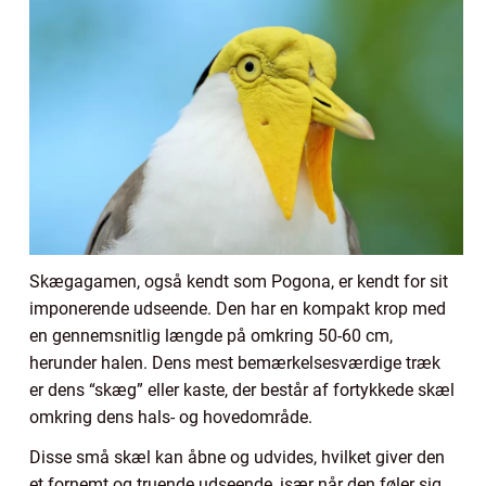
Skægagamen, også kendt som Pogona, er kendt for sit
imponerende udseende. Den har en kompakt krop med
en gennemsnitlig længde på omkring 50-60 cm,
herunder halen. Dens mest bemærkelsesværdige træk
er dens “skæg” eller kaste, der består af fortykkede skæl
omkring dens hals- og hovedområde.
Disse små skæl kan åbne og udvides, hvilket giver den
et fornemt og truende udseende, især når den føler sig