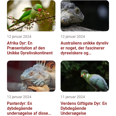
12 januar 2024
12 januar 2024
Afrika Dyr: En
Australiens unikke dyreliv
Præsentation af den
er noget, der fascinerer
Unikke Dyrelivskontinent
dyreelskere og
naturentusiaster over
hele verden
12 januar 2024
11 januar 2024
Panterdyr: En
Verdens Giftigste Dyr: En
dybdegående
Dybdegående
undersøgelse af disse
Undersøgelse