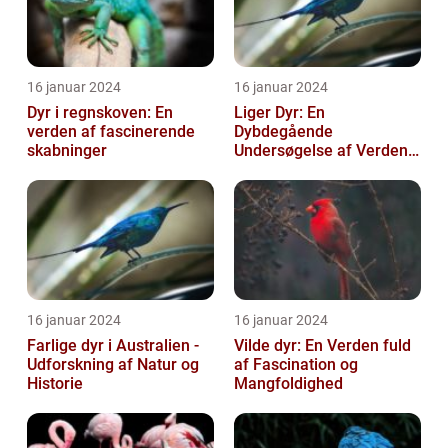
16 januar 2024
16 januar 2024
Dyr i regnskoven: En
Liger Dyr: En
verden af fascinerende
Dybdegående
skabninger
Undersøgelse af Verdens
Største Kat
16 januar 2024
16 januar 2024
Farlige dyr i Australien -
Vilde dyr: En Verden fuld
Udforskning af Natur og
af Fascination og
Historie
Mangfoldighed