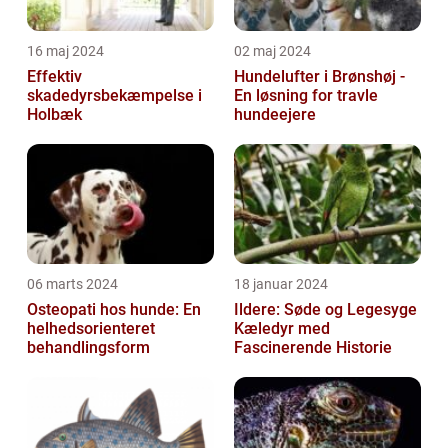
16 maj 2024
02 maj 2024
Effektiv
Hundelufter i Brønshøj -
skadedyrsbekæmpelse i
En løsning for travle
Holbæk
hundeejere
06 marts 2024
18 januar 2024
Osteopati hos hunde: En
Ildere: Søde og Legesyge
helhedsorienteret
Kæledyr med
behandlingsform
Fascinerende Historie