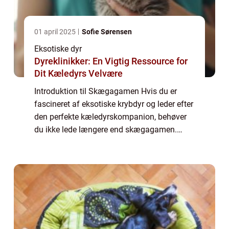
01 april 2025
Sofie Sørensen
Eksotiske dyr
Dyreklinikker: En Vigtig Ressource for
Dit Kæledyrs Velvære
Introduktion til Skægagamen Hvis du er
fascineret af eksotiske krybdyr og leder efter
den perfekte kæledyrskompanion, behøver
du ikke lede længere end skægagamen.
Denne unikke og farverige øgleart er blevet
yderst populær blandt dyreejere og reptilen...