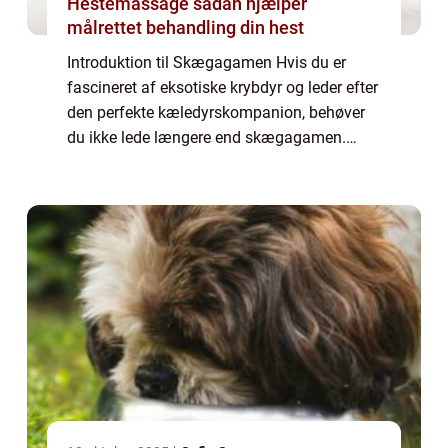
Hestemassage sådan hjælper
målrettet behandling din hest
Introduktion til Skægagamen Hvis du er
fascineret af eksotiske krybdyr og leder efter
den perfekte kæledyrskompanion, behøver
du ikke lede længere end skægagamen.
Denne unikke og farverige øgleart er blevet
yderst populær blandt dyreejere og reptilen...