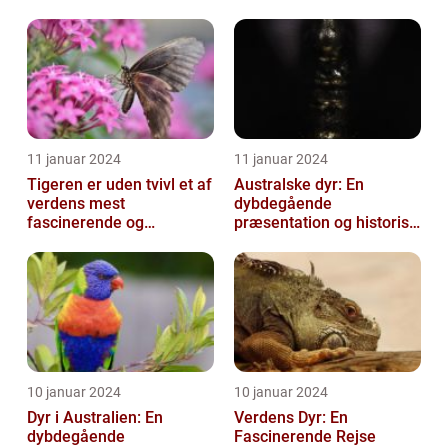
majestætiske skabninger
11 januar 2024
11 januar 2024
Tigeren er uden tvivl et af
Australske dyr: En
verdens mest
dybdegående
fascinerende og
præsentation og historisk
majestætiske dyr
gennemgang
10 januar 2024
10 januar 2024
Dyr i Australien: En
Verdens Dyr: En
dybdegående
Fascinerende Rejse