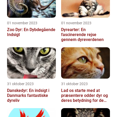
01 november 2023
01 november 2023
Zoo Dyr: En Dybdegående
Dyrearter: En
Indsigt
fascinerende rejse
gennem dyreverdenen
31 oktober 2023
31 oktober 2023
Danskedyr: En indsigt i
Lad os starte med at
Danmarks fantastiske
præsentere odder dyr og
dyreliv
deres betydning for dem,
der er generelt
interesseret i...