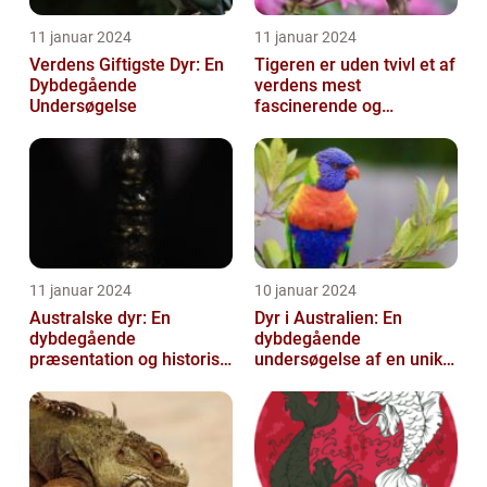
11 januar 2024
11 januar 2024
Verdens Giftigste Dyr: En
Tigeren er uden tvivl et af
Dybdegående
verdens mest
Undersøgelse
fascinerende og
majestætiske dyr
11 januar 2024
10 januar 2024
Australske dyr: En
Dyr i Australien: En
dybdegående
dybdegående
præsentation og historisk
undersøgelse af en unik
gennemgang
dyreverden