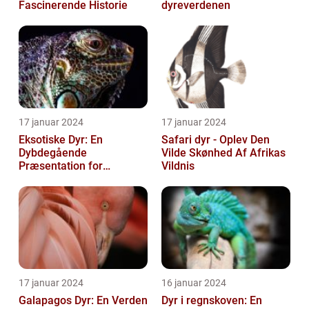
Fascinerende Historie
dyreverdenen
17 januar 2024
17 januar 2024
Eksotiske Dyr: En
Safari dyr - Oplev Den
Dybdegående
Vilde Skønhed Af Afrikas
Præsentation for
Vildnis
Dyreejere og Dyreelskere
17 januar 2024
16 januar 2024
Galapagos Dyr: En Verden
Dyr i regnskoven: En