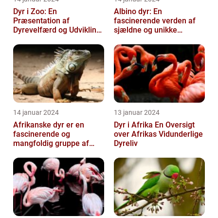
Dyr i Zoo: En
Albino dyr: En
Præsentation af
fascinerende verden af
Dyrevelfærd og Udvikling
sjældne og unikke
gennem Tiden
skabninger
14 januar 2024
13 januar 2024
Afrikanske dyr er en
Dyr i Afrika En Oversigt
fascinerende og
over Afrikas Vidunderlige
mangfoldig gruppe af
Dyreliv
arter, som tiltrækker både
dyreejere og dy...