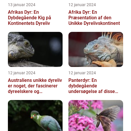
13 januar 2024
12 januar 2024
Afrikas Dyr: En
Afrika Dyr: En
Dybdegående Kig på
Præsentation af den
Kontinentets Dyreliv
Unikke Dyrelivskontinent
12 januar 2024
12 januar 2024
Australiens unikke dyreliv
Panterdyr: En
er noget, der fascinerer
dybdegående
dyreelskere og
undersøgelse af disse
naturentusiaster over
majestætiske skabninger
hele verden