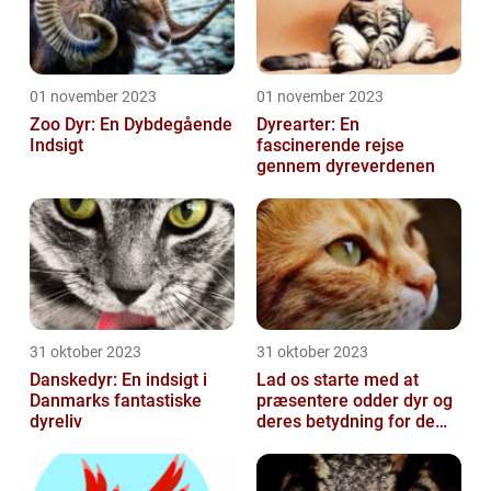
01 november 2023
01 november 2023
Zoo Dyr: En Dybdegående
Dyrearter: En
Indsigt
fascinerende rejse
gennem dyreverdenen
31 oktober 2023
31 oktober 2023
Danskedyr: En indsigt i
Lad os starte med at
Danmarks fantastiske
præsentere odder dyr og
dyreliv
deres betydning for dem,
der er generelt
interesseret i...