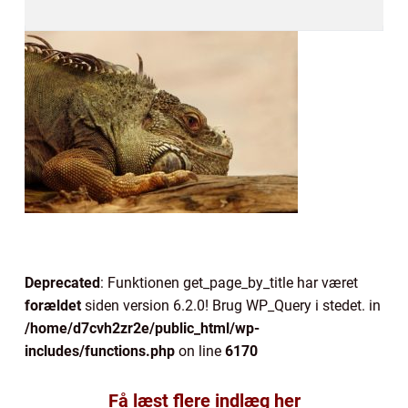
Deprecated
: Funktionen get_page_by_title har været
forældet
siden version 6.2.0! Brug WP_Query i stedet. in
/home/d7cvh2zr2e/public_html/wp-
includes/functions.php
on line
6170
Få læst flere indlæg her