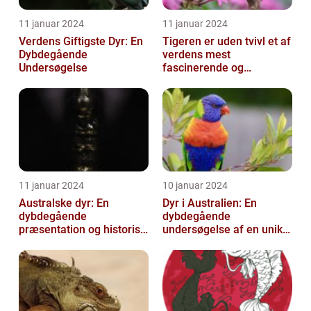
11 januar 2024
11 januar 2024
Verdens Giftigste Dyr: En
Tigeren er uden tvivl et af
Dybdegående
verdens mest
Undersøgelse
fascinerende og
majestætiske dyr
11 januar 2024
10 januar 2024
Australske dyr: En
Dyr i Australien: En
dybdegående
dybdegående
præsentation og historisk
undersøgelse af en unik
gennemgang
dyreverden