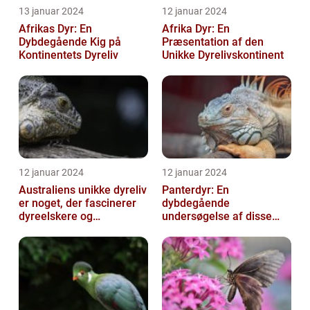
13 januar 2024
12 januar 2024
Afrikas Dyr: En
Afrika Dyr: En
Dybdegående Kig på
Præsentation af den
Kontinentets Dyreliv
Unikke Dyrelivskontinent
12 januar 2024
12 januar 2024
Australiens unikke dyreliv
Panterdyr: En
er noget, der fascinerer
dybdegående
dyreelskere og
undersøgelse af disse
naturentusiaster over
majestætiske skabninger
hele verden