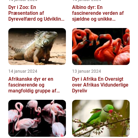
Dyr i Zoo: En
Albino dyr: En
Præsentation af
fascinerende verden af
Dyrevelfærd og Udvikling
sjældne og unikke
gennem Tiden
skabninger
14 januar 2024
13 januar 2024
Afrikanske dyr er en
Dyr i Afrika En Oversigt
fascinerende og
over Afrikas Vidunderlige
mangfoldig gruppe af
Dyreliv
arter, som tiltrækker både
dyreejere og dy...