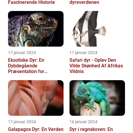
Fascinerende Historie
dyreverdenen
17 januar 2024
17 januar 2024
Eksotiske Dyr: En
Safari dyr - Oplev Den
Dybdegående
Vilde Skønhed Af Afrikas
Præsentation for
Vildnis
Dyreejere og Dyreelskere
17 januar 2024
16 januar 2024
Galapagos Dyr: En Verden
Dyr i regnskoven: En